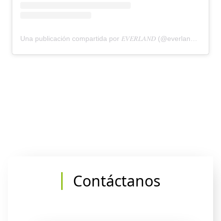
Una publicación compartida por 𝐸𝑉𝐸𝑅𝐿𝐴𝑁𝐷 (@everlandmx)
Contáctanos